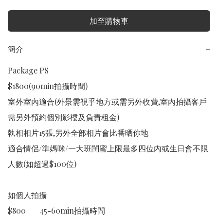
加至購物車
簡介
−
Package PS

$1800(90min拍攝時間)

室外室內適合(外景需視乎地方或需另外收費,室內拍攝客戶
需另外預約個別影樓及負責租金)

執相相片15張,另外全部相片會比番晒你地

適合情侶/準媽咪/一大班閨蜜上限最多四位內或生日會不限
人數(如超過$100位)

如個人拍攝

$800       45-60min拍攝時間
