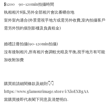
$1200    90-120min拍攝時間

執相相片8張,另外全部相片會比番晒你地

室外室內適合(外景需視乎地方或需另外收費,室內拍攝客戶
需另外預約個別影樓及負責租金)

婚禮註冊拍攝(90-120min拍攝)

沒有後制相片,所有相片會調較光暗及平衡,視乎地方有可能
加收附加費

購買前請細閱條款及細則👇👇

https://www.glamourimage.store/i/XloEXBgAA

當購買後即代表閣下同意及清楚明白.