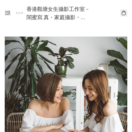
香港觀塘女生攝影工作室 -
閨蜜寫 真・家庭攝影・個
人寫真