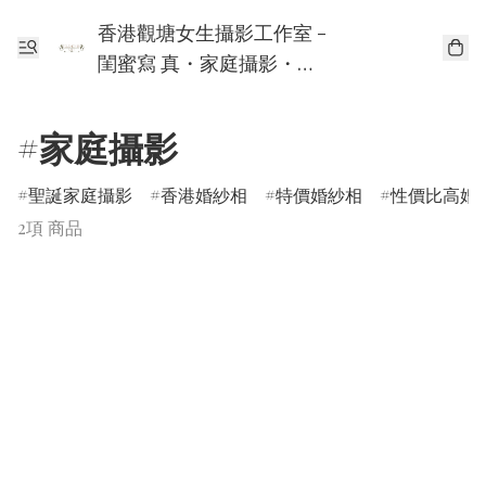
香港觀塘女生攝影工作室 -
閨蜜寫 真・家庭攝影・個
人寫真
#家庭攝影
聖誕家庭攝影
香港婚紗相
特價婚紗相
性價比高婚
2項 商品